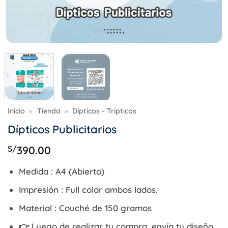
Inicio
»
Tienda
»
Dípticos - Trípticos
Dípticos Publicitarios
S/
390.00
Medida :
A4 (Abierto)
Impresión :
Full color ambos lados.
Material :
Couché de 150 gramos
👉 Luego de realizar tu compra, envía tu diseño