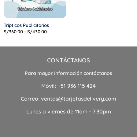
Trípticos Publicitarios
Rango
S/
360.00
-
S/
430.00
de
precios:
desde
S/360.00
hasta
S/430.00
CONTÁCTANOS
Para mayor información contáctanos
Móvil:
+51 936 115 424
Correo:
ventas@tarjetasdelivery.com
Lunes a viernes de 11am - 7:30pm