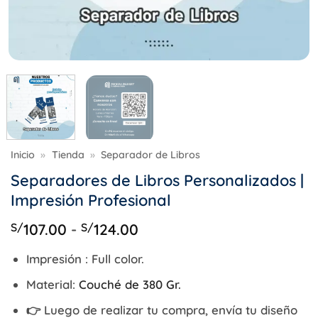
Inicio
»
Tienda
»
Separador de Libros
Separadores de Libros Personalizados |
Impresión Profesional
Rango
S/
107.00
-
S/
124.00
de
precios:
Impresión :
Full color.
desde
Material:
Couché de 380 Gr.
S/107.00
hasta
👉 Luego de realizar tu compra, envía tu diseño