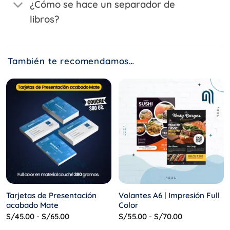
¿Cómo se hace un separador de
libros?
También te recomendamos…
Tarjetas de Presentación
Volantes A6 | Impresión Full
acabado Mate
Color
Rango
Rango
S/
45.00
-
S/
65.00
S/
55.00
-
S/
70.00
de
de