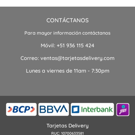
precios:
precios:
desde
desde
S/45.00
S/55.00
hasta
hasta
S/65.00
S/70.00
CONTÁCTANOS
Para mayor información contáctanos
Móvil:
+51 936 115 424
Correo:
ventas@tarjetasdelivery.com
Lunes a viernes de 11am - 7:30pm
Tarjetas Delivery
RUC: 10700633581