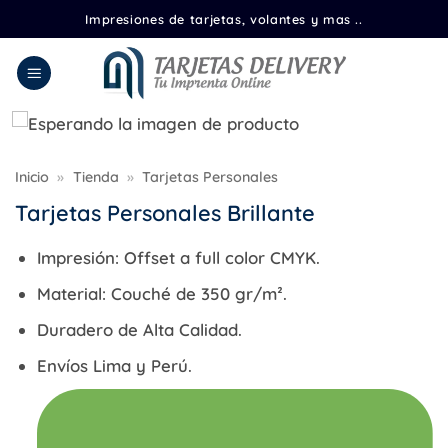
Saltar
Impresiones de tarjetas, volantes y mas ..
al
contenido
Inicio
»
Tienda
»
Tarjetas Personales
Tarjetas Personales Brillante
Impresión:
Offset a full color CMYK.
Material:
Couché de 350 gr/m².
Duradero de Alta Calidad.
Envíos Lima y Perú.