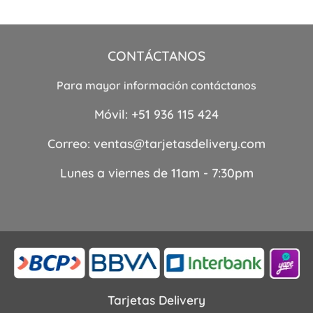
de
precios:
desde
S/45.00
hasta
S/65.00
CONTÁCTANOS
Para mayor información contáctanos
Móvil:
+51 936 115 424
Correo:
ventas@tarjetasdelivery.com
Lunes a viernes de 11am - 7:30pm
Tarjetas Delivery