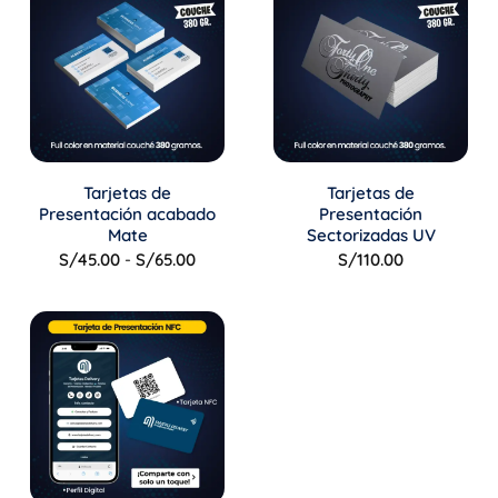
Tarjetas de
Tarjetas de
Presentación acabado
Presentación
Mate
Sectorizadas UV
Rango
S/
45.00
-
S/
65.00
S/
110.00
de
precios:
desde
S/45.00
hasta
S/65.00